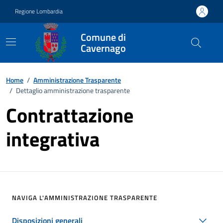
Vai ai contenuti
Vai al footer
Regione Lombardia
Comune di
Cavernago
Home
/
Amministrazione Trasparente
/
Dettaglio amministrazione trasparente
Contrattazione
integrativa
NAVIGA L'AMMINISTRAZIONE TRASPARENTE
Disposizioni generali