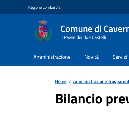
Vai ai contenuti
Vai al footer
Regione Lombardia
Comune di Caver
Il Paese dei due Castelli
Amministrazione
Novità
Servizi
Home
/
Amministrazione Trasparen
Bilancio pre