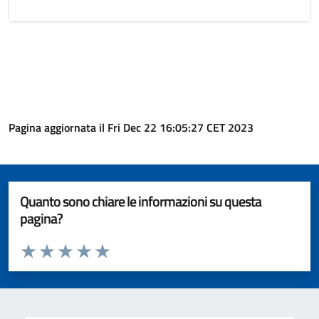
Pagina aggiornata il Fri Dec 22 16:05:27 CET 2023
Quanto sono chiare le informazioni su questa
pagina?
Valuta da 1 a 5 stelle la pagina
Valuta 1 stelle su 5
Valuta 2 stelle su 5
Valuta 3 stelle su 5
Valuta 4 stelle su 5
Valuta 5 stelle su 5