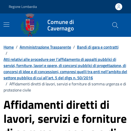
Vai ai contenuti
Vai al footer
Regione Lombardia
Comune di
Cavernago
Home
/
Amministrazione Trasparente
/
Bandi di gara e contratti
/
Atti relativi alle procedure per l’affidamento di appalti pubblici di
servizi, forniture, lavori e opere, di concorsi pubblici di progettazione, di
concorsi di idee e di concessioni, compresi quelli tra enti nell'ambito del
settore pubblico di cui all'art. 5 del dlgs n. 50/2016
/
Affidamenti diretti di lavori, servizi e forniture di somma urgenza e di
protezione civile
Affidamenti diretti di
lavori, servizi e forniture