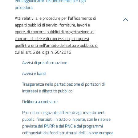
enti aggiudicatori distintamente per ogni
procedura
Atti relativi alle procedure per l’affidamento di
appalti pubblici di servizi, forniture, lavori e
opere, di concorsi pubblici di progettazione, di
concorsi di idee e di concessioni, compresi
quelli tra enti nell'ambito del settore pubblico di
cui all'art. 5 del dlgs n. 50/2016
Avvisi di preinformazione
Avvisi e bandi
Trasparenza nella partecipazione di portatori di
interessi e dibattito pubblico
Delibera a contrarre
Procedure negoziate afferenti agli investimenti
pubblici finanziati, in tutto o in parte, con le risorse
previste dal PNRR e dal PNC e dai programmi
cofinanziati dai fondi strutturali dell'Unione europea