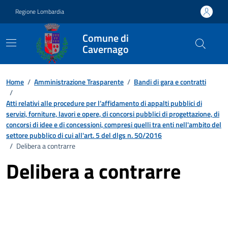
Vai ai contenuti
Vai al footer
Regione Lombardia
Comune di
Cavernago
Home
/
Amministrazione Trasparente
/
Bandi di gara e contratti
/
Atti relativi alle procedure per l’affidamento di appalti pubblici di
servizi, forniture, lavori e opere, di concorsi pubblici di progettazione, di
concorsi di idee e di concessioni, compresi quelli tra enti nell'ambito del
settore pubblico di cui all'art. 5 del dlgs n. 50/2016
/
Delibera a contrarre
Delibera a contrarre