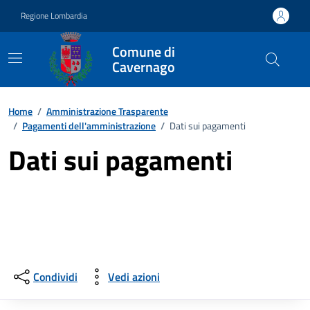
Vai ai contenuti
Vai al footer
Regione Lombardia
Comune di
Cavernago
Home
/
Amministrazione Trasparente
/
Pagamenti dell'amministrazione
/
Dati sui pagamenti
Dati sui pagamenti
Condividi
Vedi azioni