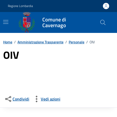
Vai ai contenuti
Vai al footer
Regione Lombardia
Comune di
Cavernago
Home
/
Amministrazione Trasparente
/
Personale
/
OIV
OIV
Condividi
Vedi azioni