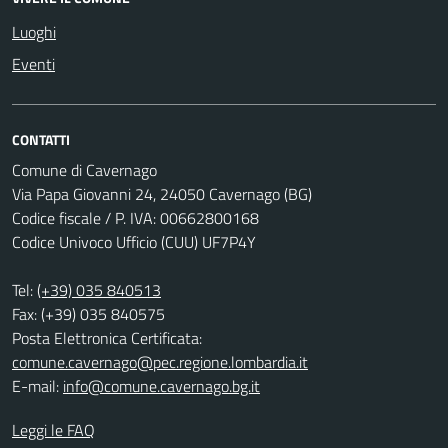
Luoghi
Eventi
CONTATTI
Comune di Cavernago
Via Papa Giovanni 24, 24050 Cavernago (BG)
Codice fiscale / P. IVA: 00662800168
Codice Univoco Ufficio (CUU) UF7P4Y
Tel:
(+39) 035 840513
Fax: (+39) 035 840575
Posta Elettronica Certificata:
comune.cavernago@pec.regione.lombardia.it
E-mail:
info@comune.cavernago.bg.it
Leggi le FAQ