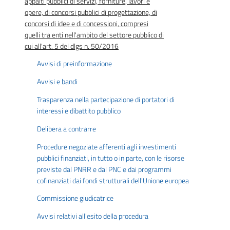
appalti pubblici di servizi, forniture, lavori e
opere, di concorsi pubblici di progettazione, di
concorsi di idee e di concessioni, compresi
quelli tra enti nell'ambito del settore pubblico di
cui all'art. 5 del dlgs n. 50/2016
Avvisi di preinformazione
Avvisi e bandi
Trasparenza nella partecipazione di portatori di
interessi e dibattito pubblico
Delibera a contrarre
Procedure negoziate afferenti agli investimenti
pubblici finanziati, in tutto o in parte, con le risorse
previste dal PNRR e dal PNC e dai programmi
cofinanziati dai fondi strutturali dell'Unione europea
Commissione giudicatrice
Avvisi relativi all'esito della procedura