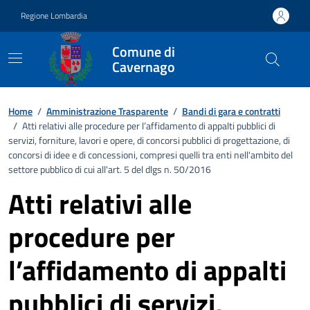
Vai ai contenuti
Vai al footer
Regione Lombardia
Comune di
Cavernago
Home
/
Amministrazione Trasparente
/
Bandi di gara e contratti
/
Atti relativi alle procedure per l’affidamento di appalti pubblici di
servizi, forniture, lavori e opere, di concorsi pubblici di progettazione, di
concorsi di idee e di concessioni, compresi quelli tra enti nell'ambito del
settore pubblico di cui all'art. 5 del dlgs n. 50/2016
Atti relativi alle
procedure per
l’affidamento di appalti
pubblici di servizi,