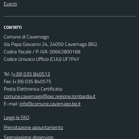
Eventi
CONTATTI
Comune di Cavernago
Via Papa Giovanni 24, 24050 Cavernago (BG)
Codice fiscale / P. IVA: 00662800168
Codice Univoco Ufficio (CUU) UF7P4Y
Tel:
(+39) 035 840513
Fax: (+39) 035 840575
Posta Elettronica Certificata:
comune.cavernago@pec.regione.lombardia.it
E-mail:
info@comune.cavernago.bg.it
Leggi le FAQ
Prenotazione appuntamento
Segnalazione disservizio