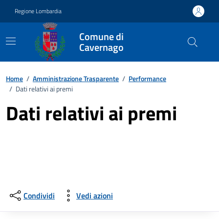
Vai ai contenuti
Vai al footer
Regione Lombardia
Comune di
Cavernago
Home
/
Amministrazione Trasparente
/
Performance
/
Dati relativi ai premi
Dati relativi ai premi
Condividi
Vedi azioni