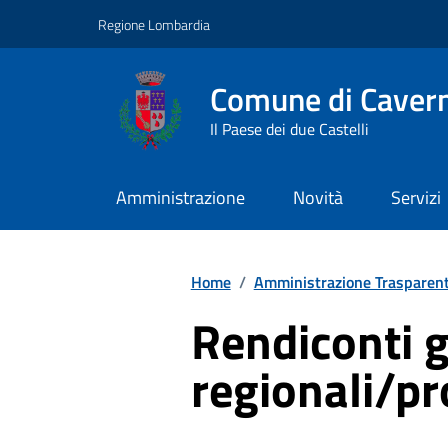
Vai ai contenuti
Vai al footer
Regione Lombardia
Comune di Caver
Il Paese dei due Castelli
Amministrazione
Novità
Servizi
Home
/
Amministrazione Trasparen
Rendiconti g
regionali/pr