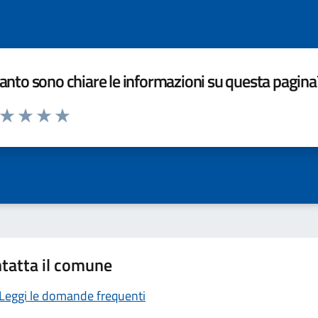
nto sono chiare le informazioni su questa pagina
a da 1 a 5 stelle la pagina
ta 1 stelle su 5
Valuta 2 stelle su 5
Valuta 3 stelle su 5
Valuta 4 stelle su 5
Valuta 5 stelle su 5
tatta il comune
Leggi le domande frequenti