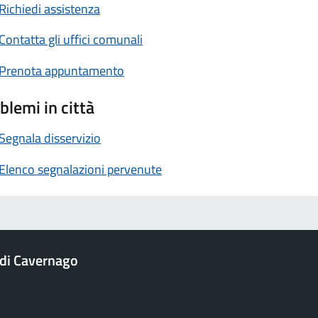
Richiedi assistenza
Contatta gli uffici comunali
Prenota appuntamento
blemi in città
Segnala disservizio
Elenco segnalazioni pervenute
di Cavernago