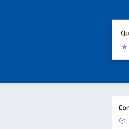
Qua
Valut
Valu
Con