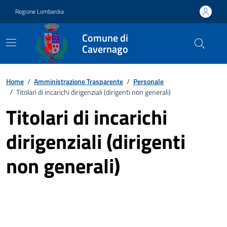
Vai ai contenuti
Vai al footer
Regione Lombardia
Comune di
Cavernago
Home
/
Amministrazione Trasparente
/
Personale
/
Titolari di incarichi dirigenziali (dirigenti non generali)
Titolari di incarichi
dirigenziali (dirigenti
non generali)