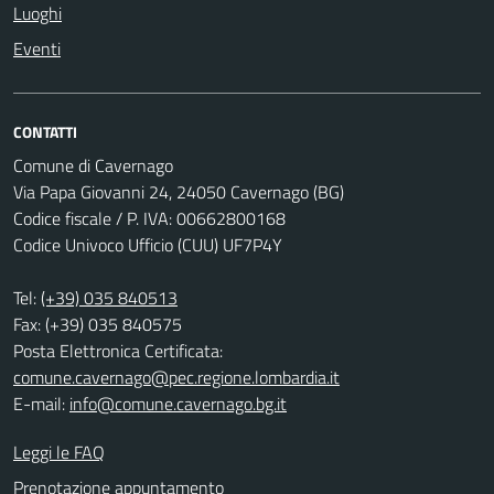
Luoghi
Eventi
CONTATTI
Comune di Cavernago
Via Papa Giovanni 24, 24050 Cavernago (BG)
Codice fiscale / P. IVA: 00662800168
Codice Univoco Ufficio (CUU) UF7P4Y
Tel:
(+39) 035 840513
Fax: (+39) 035 840575
Posta Elettronica Certificata:
comune.cavernago@pec.regione.lombardia.it
E-mail:
info@comune.cavernago.bg.it
Leggi le FAQ
Prenotazione appuntamento