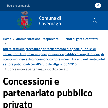
Vai ai contenuti
Vai al footer
Regione Lombardia
Comune di
Cavernago
Home
/
Amministrazione Trasparente
/
Bandi di gara e contratti
/
Atti relativi alle procedure per l’affidamento di appalti pubblici di
servizi, forniture, lavori e opere, di concorsi pubblici di progettazione, di
concorsi di idee e di concessioni, compresi quelli tra enti nell'ambito del
settore pubblico di cui all'art. 5 del dlgs n. 50/2016
/
Concessioni e partenariato pubblico privato
Concessioni e
partenariato pubblico
privato