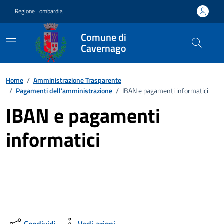
Vai ai contenuti
Vai al footer
Regione Lombardia
Comune di
Cavernago
Home
/
Amministrazione Trasparente
/
Pagamenti dell'amministrazione
/
IBAN e pagamenti informatici
IBAN e pagamenti
informatici