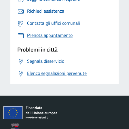
Richiedi assistenza
Contatta gli uffici comunali
Prenota appuntamento
Problemi in città
Segnala disservizio
Elenco segnalazioni pervenute