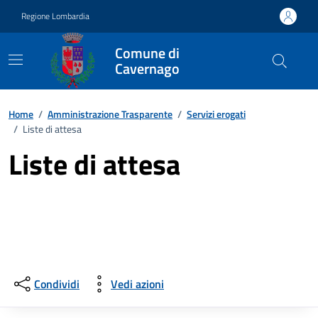
Vai ai contenuti
Vai al footer
Regione Lombardia
Comune di
Cavernago
Home
/
Amministrazione Trasparente
/
Servizi erogati
/
Liste di attesa
Liste di attesa
Condividi
Vedi azioni