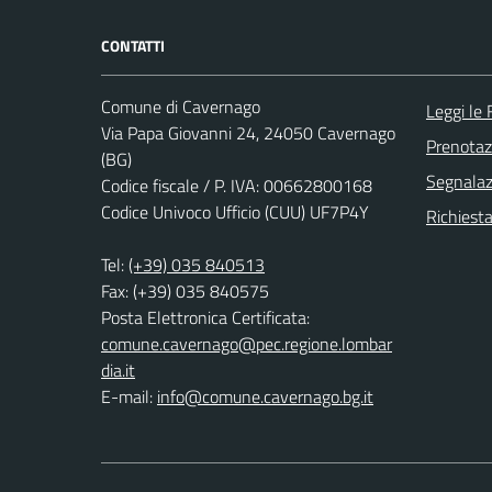
CONTATTI
Comune di Cavernago
Leggi le
Via Papa Giovanni 24, 24050 Cavernago
Prenota
(BG)
Segnalazi
Codice fiscale / P. IVA: 00662800168
Codice Univoco Ufficio (CUU) UF7P4Y
Richiesta
Tel:
(+39) 035 840513
Fax: (+39) 035 840575
Posta Elettronica Certificata:
comune.cavernago@pec.regione.lombar
dia.it
E-mail:
info@comune.cavernago.bg.it