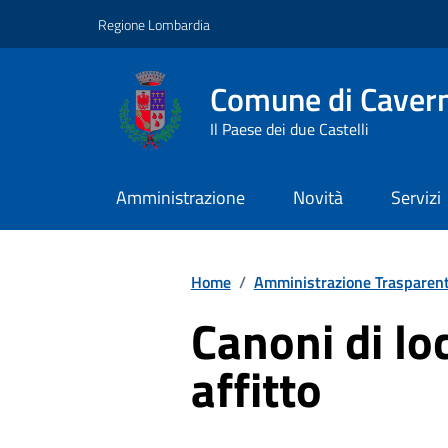
Vai ai contenuti
Vai al footer
Regione Lombardia
Comune di Caver
Il Paese dei due Castelli
Amministrazione
Novità
Servizi
Home
/
Amministrazione Trasparen
Canoni di lo
affitto