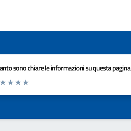
nto sono chiare le informazioni su questa pagina
a da 1 a 5 stelle la pagina
ta 1 stelle su 5
Valuta 2 stelle su 5
Valuta 3 stelle su 5
Valuta 4 stelle su 5
Valuta 5 stelle su 5