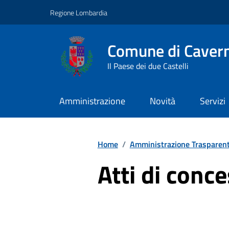
Vai ai contenuti
Vai al footer
Regione Lombardia
Comune di Caver
Il Paese dei due Castelli
Amministrazione
Novità
Servizi
Home
/
Amministrazione Trasparen
Atti di conc