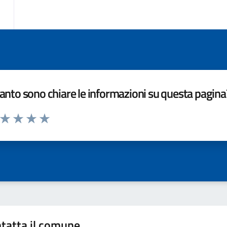
nto sono chiare le informazioni su questa pagina
a da 1 a 5 stelle la pagina
ta 1 stelle su 5
Valuta 2 stelle su 5
Valuta 3 stelle su 5
Valuta 4 stelle su 5
Valuta 5 stelle su 5
tatta il comune