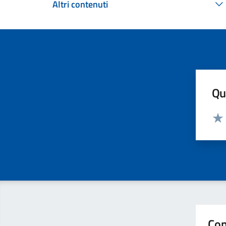
Altri contenuti
Qua
Valut
Valu
Con