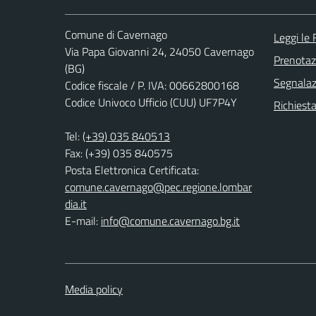
Comune di Cavernago
Leggi le
Via Papa Giovanni 24, 24050 Cavernago
Prenota
(BG)
Segnalazi
Codice fiscale / P. IVA: 00662800168
Codice Univoco Ufficio (CUU) UF7P4Y
Richiesta
Tel:
(+39) 035 840513
Fax: (+39) 035 840575
Posta Elettronica Certificata:
comune.cavernago@pec.regione.lombar
dia.it
E-mail:
info@comune.cavernago.bg.it
Media policy