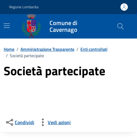
Vai ai contenuti
Vai al footer
Regione Lombardia
Comune di
Cavernago
Home
/
Amministrazione Trasparente
/
Enti controllati
/
Società partecipate
Società partecipate
Condividi
Vedi azioni