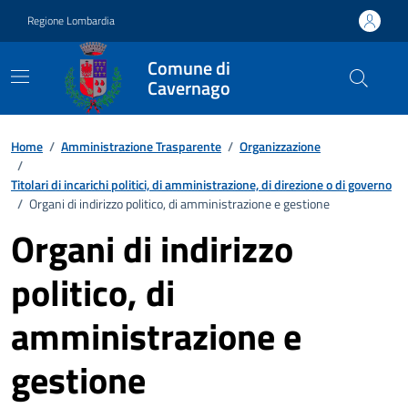
Vai ai contenuti
Vai al footer
Regione Lombardia
Comune di
Cavernago
Home
/
Amministrazione Trasparente
/
Organizzazione
/
Titolari di incarichi politici, di amministrazione, di direzione o di governo
/
Organi di indirizzo politico, di amministrazione e gestione
Organi di indirizzo
politico, di
amministrazione e
gestione