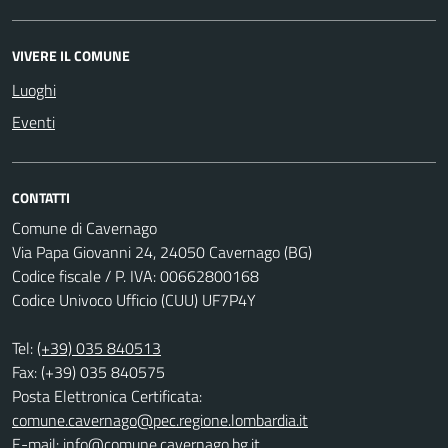
VIVERE IL COMUNE
Luoghi
Eventi
CONTATTI
Comune di Cavernago
Via Papa Giovanni 24, 24050 Cavernago (BG)
Codice fiscale / P. IVA: 00662800168
Codice Univoco Ufficio (CUU) UF7P4Y
Tel:
(+39) 035 840513
Fax: (+39) 035 840575
Posta Elettronica Certificata:
comune.cavernago@pec.regione.lombardia.it
E-mail:
info@comune.cavernago.bg.it