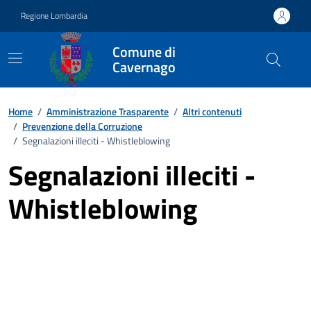
Vai ai contenuti
Vai al footer
Regione Lombardia
Comune di
Cavernago
Home
/
Amministrazione Trasparente
/
Altri contenuti
/
Prevenzione della Corruzione
/
Segnalazioni illeciti - Whistleblowing
Segnalazioni illeciti -
Whistleblowing