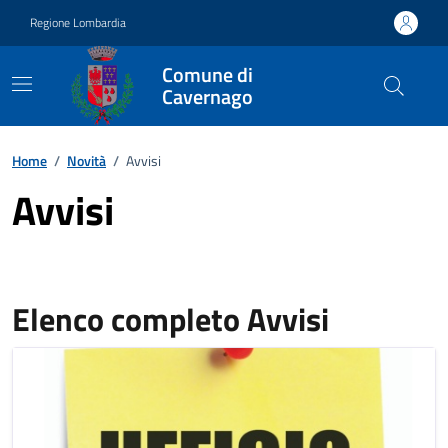
Vai ai contenuti
Vai al footer
Regione Lombardia
Comune di
Cavernago
Home
/
Novità
/
Avvisi
Avvisi
Elenco completo Avvisi