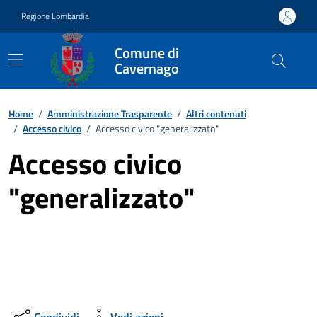
Vai ai contenuti
Vai al footer
Regione Lombardia
Comune di
Cavernago
Home
/
Amministrazione Trasparente
/
Altri contenuti
/
Accesso civico
/
Accesso civico "generalizzato"
Accesso civico
"generalizzato"