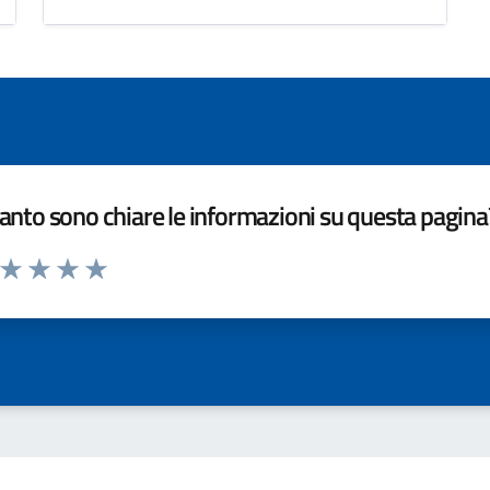
nto sono chiare le informazioni su questa pagina
a da 1 a 5 stelle la pagina
ta 1 stelle su 5
Valuta 2 stelle su 5
Valuta 3 stelle su 5
Valuta 4 stelle su 5
Valuta 5 stelle su 5