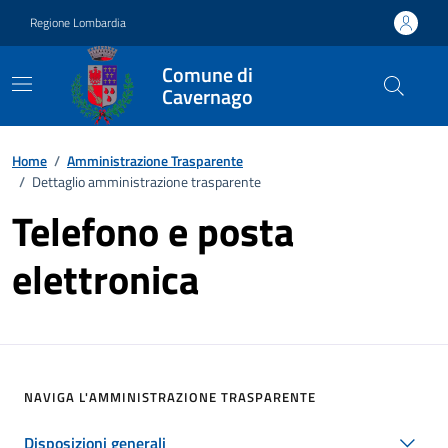
Vai ai contenuti
Vai al footer
Regione Lombardia
Comune di
Cavernago
Home
/
Amministrazione Trasparente
/
Dettaglio amministrazione trasparente
Telefono e posta
elettronica
NAVIGA L'AMMINISTRAZIONE TRASPARENTE
Disposizioni generali