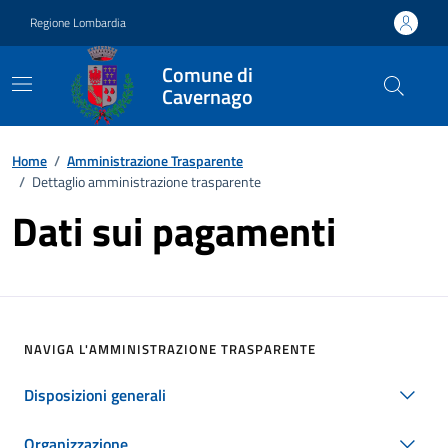
Vai ai contenuti
Vai al footer
Regione Lombardia
Comune di
Cavernago
Home
/
Amministrazione Trasparente
/
Dettaglio amministrazione trasparente
Dati sui pagamenti
NAVIGA L'AMMINISTRAZIONE TRASPARENTE
Disposizioni generali
Organizzazione