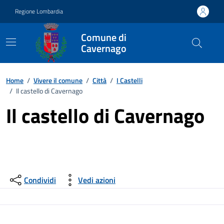
Vai ai contenuti
Vai al footer
Regione Lombardia
Comune di
Cavernago
Home
/
Vivere il comune
/
Città
/
I Castelli
/
Il castello di Cavernago
Il castello di Cavernago
Condividi
Vedi azioni