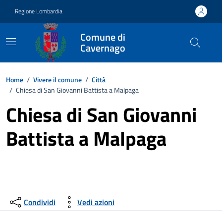
Vai ai contenuti
Vai al footer
Regione Lombardia
Comune di
Cavernago
Home
/
Vivere il comune
/
Città
/
Chiesa di San Giovanni Battista a Malpaga
Chiesa di San Giovanni
Battista a Malpaga
Condividi
Vedi azioni