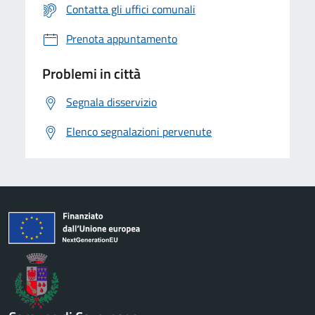
Contatta gli uffici comunali
Prenota appuntamento
Problemi in città
Segnala disservizio
Elenco segnalazioni pervenute