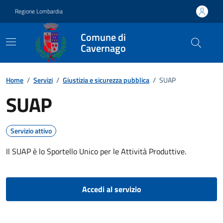
Vai ai contenuti
Vai al footer
Regione Lombardia
Comune di
Cavernago
Home
/
Servizi
/
Giustizia e sicurezza pubblica
/
SUAP
SUAP
Servizio attivo
Il SUAP è lo Sportello Unico per le Attività Produttive.
Accedi al servizio