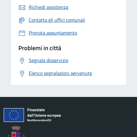
Richiedi assistenza
Contatta gli uffici comunali
Prenota appuntamento
Problemi in città
Segnala disservizio
Elenco segnalazioni pervenute