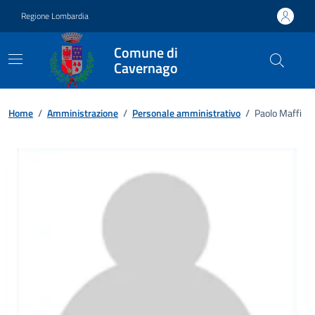
Vai ai contenuti
Vai al footer
Regione Lombardia
Comune di
Cavernago
Home
/
Amministrazione
/
Personale amministrativo
/
Paolo Maffi