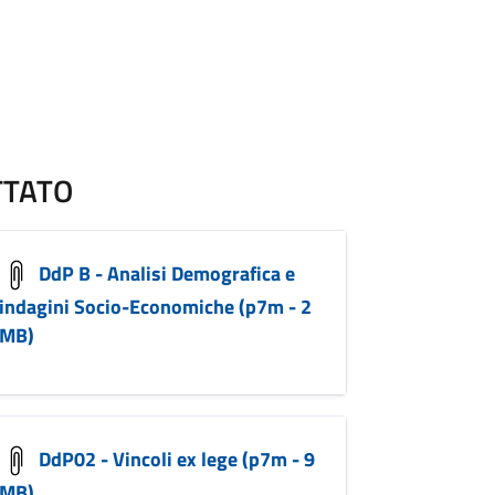
TTATO
DdP B - Analisi Demografica e
indagini Socio-Economiche (p7m - 2
MB)
DdP02 - Vincoli ex lege (p7m - 9
MB)