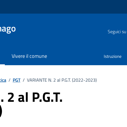
nago
Seguici su
Vivere il comune
Istruzione
tica
/
PGT
/
VARIANTE N. 2 al P.G.T. (2022-2023)
2 al P.G.T.
)