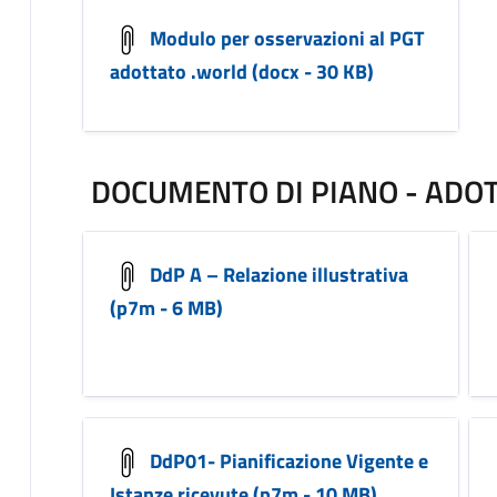
Modulo per osservazioni al PGT
adottato .world (docx - 30 KB)
DOCUMENTO DI PIANO - ADO
DdP A – Relazione illustrativa
(p7m - 6 MB)
DdP01- Pianificazione Vigente e
Istanze ricevute (p7m - 10 MB)