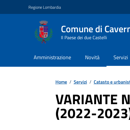
Vai ai contenuti
Vai al footer
Regione Lombardia
Comune di Caver
Il Paese dei due Castelli
Amministrazione
Novità
Servizi
Home
/
Servizi
/
Catasto e urbanis
VARIANTE N. 
(2022-2023