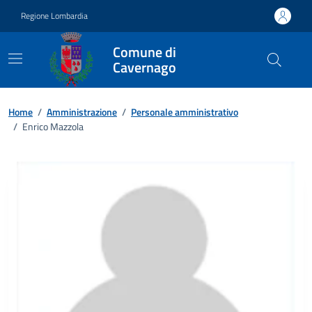
Vai ai contenuti
Vai al footer
Regione Lombardia
Comune di
Cavernago
Home
/
Amministrazione
/
Personale amministrativo
/
Enrico Mazzola