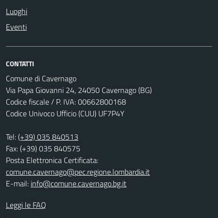
Luoghi
Eventi
CONTATTI
Comune di Cavernago
Via Papa Giovanni 24, 24050 Cavernago (BG)
Codice fiscale / P. IVA: 00662800168
Codice Univoco Ufficio (CUU) UF7P4Y
Tel:
(+39) 035 840513
Fax: (+39) 035 840575
Posta Elettronica Certificata:
comune.cavernago@pec.regione.lombardia.it
E-mail:
info@comune.cavernago.bg.it
Leggi le FAQ