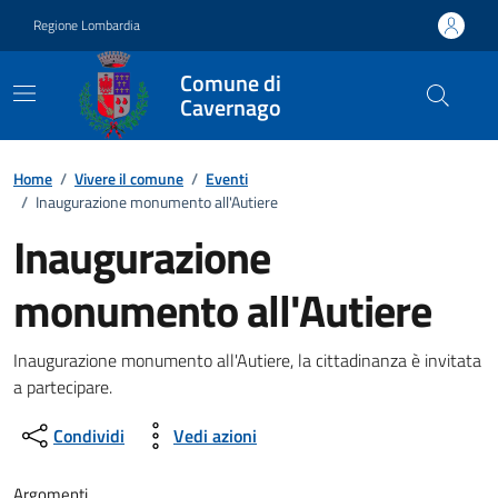
Vai ai contenuti
Vai al footer
Regione Lombardia
Comune di
Cavernago
Home
/
Vivere il comune
/
Eventi
/
Inaugurazione monumento all'Autiere
Inaugurazione
monumento all'Autiere
Dettagli della notizia
Inaugurazione monumento all'Autiere, la cittadinanza è invitata
a partecipare.
Condividi
Vedi azioni
Argomenti