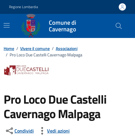
Vai ai contenuti
Vai al footer
Regione Lombardia
Comune di
Cavernago
Home
/
Vivere il comune
/
Associazioni
/
Pro Loco Due Castelli Cavernago Malpaga
Pro Loco Due Castelli
Cavernago Malpaga
Condividi
Vedi azioni