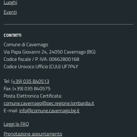
Luoghi
Eventi
CONTATTI
Comune di Cavernago
Via Papa Giovanni 24, 24050 Cavernago (BG)
Codice fiscale / P. IVA: 00662800168
Codice Univoco Ufficio (CUU) UF7P4Y
Tel:
(+39) 035 840513
Fax: (+39) 035 840575
Posta Elettronica Certificata:
comune.cavernago@pec.regione.lombardia.it
E-mail:
info@comune.cavernago.bg.it
Leggi le FAQ
Prenotazione appuntamento