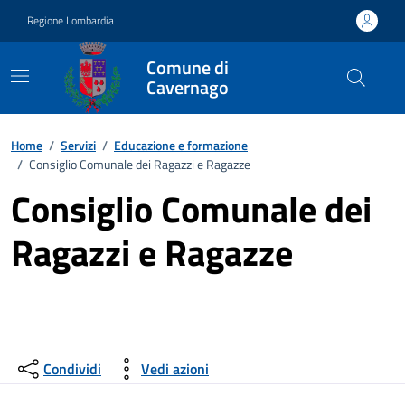
Vai ai contenuti
Vai al footer
Regione Lombardia
Comune di
Cavernago
Home
/
Servizi
/
Educazione e formazione
/
Consiglio Comunale dei Ragazzi e Ragazze
Consiglio Comunale dei
Ragazzi e Ragazze
Condividi
Vedi azioni