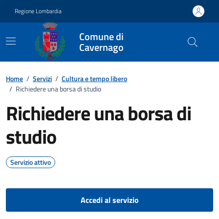
Vai ai contenuti
Vai al footer
Regione Lombardia
Comune di
Cavernago
Home
/
Servizi
/
Cultura e tempo libero
/
Richiedere una borsa di studio
Richiedere una borsa di
studio
Servizio attivo
Accedi al servizio