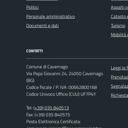
Politici
Appalti p
Personale amministrativo
Catasto e
Documenti e dati
Turismo
Mobilità 
CONTATTI
Comune di Cavernago
Leggi le
Via Papa Giovanni 24, 24050 Cavernago
Prenota
(BG)
Segnalazi
Codice fiscale / P. IVA: 00662800168
Codice Univoco Ufficio (CUU) UF7P4Y
Richiesta
Tel:
(+39) 035 840513
Fax: (+39) 035 840575
Posta Elettronica Certificata: