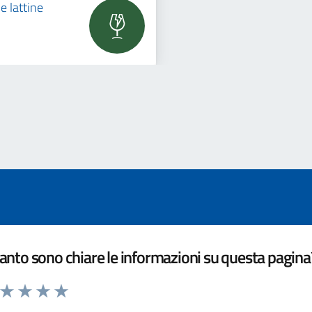
e lattine
nto sono chiare le informazioni su questa pagina
a da 1 a 5 stelle la pagina
ta 1 stelle su 5
Valuta 2 stelle su 5
Valuta 3 stelle su 5
Valuta 4 stelle su 5
Valuta 5 stelle su 5