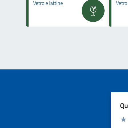
Vetro e lattine
Vetro 
Qua
Valut
Valu