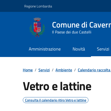
Vai ai contenuti
Vai al footer
Regione Lombardia
Comune di Caver
Il Paese dei due Castelli
Amministrazione
Novità
Servizi
Dettaglio raccolta r
Home
/
Servizi
/
Ambiente
/
Calendario raccolta 
Vetro e lattine
Consulta il calendario ritiro Vetro e lattine