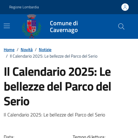
Vai ai contenuti
Vai al footer
Regione Lombardia
Comune di
Cavernago
Home
/
Novità
/
Notizie
/
Il Calendario 2025: Le bellezze del Parco del Serio
Il Calendario 2025: Le
bellezze del Parco del
Serio
Dettagli della notizia
Il Calendario 2025: Le bellezze del Parco del Serio
Data:
Tempo di lettura: