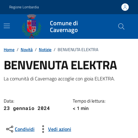
Vai ai contenuti
Vai al footer
Regione Lombardia
Comune di
Cavernago
Home
/
Novità
/
Notizie
/
BENVENUTA ELEKTRA
BENVENUTA ELEKTRA
Dettagli della notizia
La comunità di Cavernago accoglie con gioia ELEKTRA.
Data:
Tempo di lettura:
< 1 min
23 gennaio 2024
Condividi
Vedi azioni