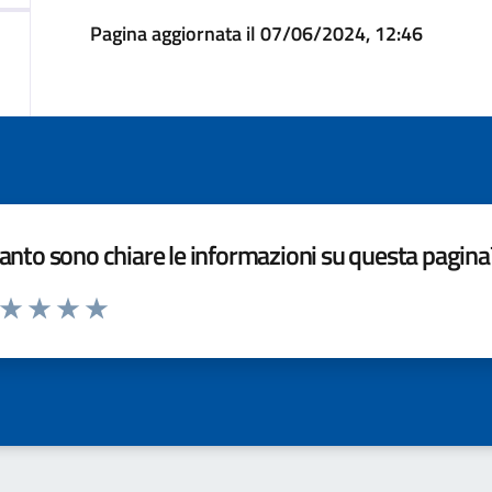
Pagina aggiornata il 07/06/2024, 12:46
nto sono chiare le informazioni su questa pagina
a da 1 a 5 stelle la pagina
ta 1 stelle su 5
Valuta 2 stelle su 5
Valuta 3 stelle su 5
Valuta 4 stelle su 5
Valuta 5 stelle su 5