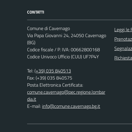
CONTATTI
Comune di Cavernago
Leggi le
Via Papa Giovanni 24, 24050 Cavernago
Prenota
(BG)
Segnalazi
Codice fiscale / P. IVA: 00662800168
Codice Univoco Ufficio (CUU) UF7P4Y
Richiesta
Tel:
(+39) 035 840513
Fax: (+39) 035 840575
Posta Elettronica Certificata:
comune.cavernago@pec.regione.lombar
dia.it
E-mail:
info@comune.cavernago.bg.it