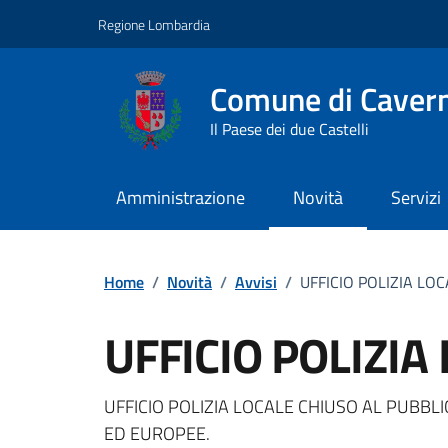
Vai ai contenuti
Vai al footer
Regione Lombardia
Comune di Caver
Il Paese dei due Castelli
Amministrazione
Novità
Servizi
Home
/
Novità
/
Avvisi
/
UFFICIO POLIZIA LO
UFFICIO POLIZIA
Dettagli della notizi
UFFICIO POLIZIA LOCALE CHIUSO AL PUBBL
ED EUROPEE.