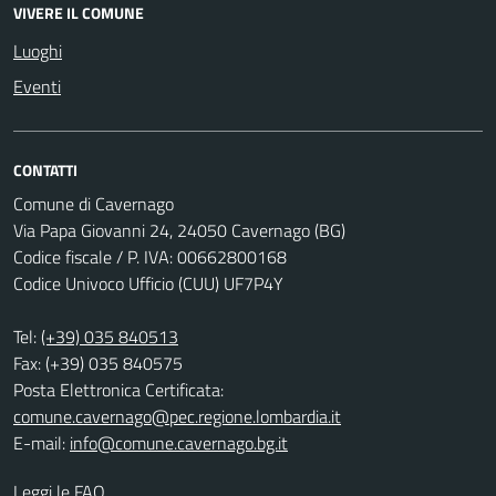
VIVERE IL COMUNE
Luoghi
Eventi
CONTATTI
Comune di Cavernago
Via Papa Giovanni 24, 24050 Cavernago (BG)
Codice fiscale / P. IVA: 00662800168
Codice Univoco Ufficio (CUU) UF7P4Y
Tel:
(+39) 035 840513
Fax: (+39) 035 840575
Posta Elettronica Certificata:
comune.cavernago@pec.regione.lombardia.it
E-mail:
info@comune.cavernago.bg.it
Leggi le FAQ