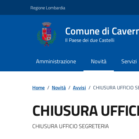
Vai ai contenuti
Vai al footer
Regione Lombardia
Comune di Caver
Il Paese dei due Castelli
Amministrazione
Novità
Servizi
Home
/
Novità
/
Avvisi
/
CHIUSURA UFFICIO 
CHIUSURA UFFIC
Dettagli della notizi
CHIUSURA UFFICIO SEGRETERIA