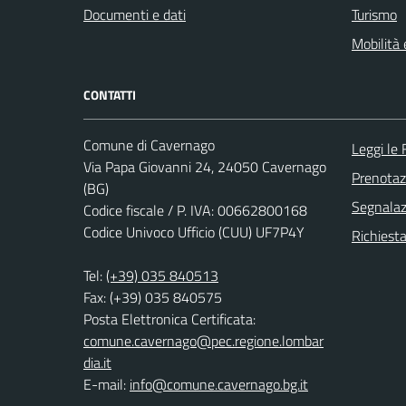
Documenti e dati
Turismo
Mobilità 
CONTATTI
Comune di Cavernago
Leggi le
Via Papa Giovanni 24, 24050 Cavernago
Prenota
(BG)
Segnalazi
Codice fiscale / P. IVA: 00662800168
Codice Univoco Ufficio (CUU) UF7P4Y
Richiesta
Tel:
(+39) 035 840513
Fax: (+39) 035 840575
Posta Elettronica Certificata:
comune.cavernago@pec.regione.lombar
dia.it
E-mail:
info@comune.cavernago.bg.it