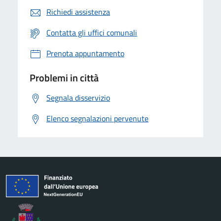
Richiedi assistenza
Contatta gli uffici comunali
Prenota appuntamento
Problemi in città
Segnala disservizio
Elenco segnalazioni pervenute