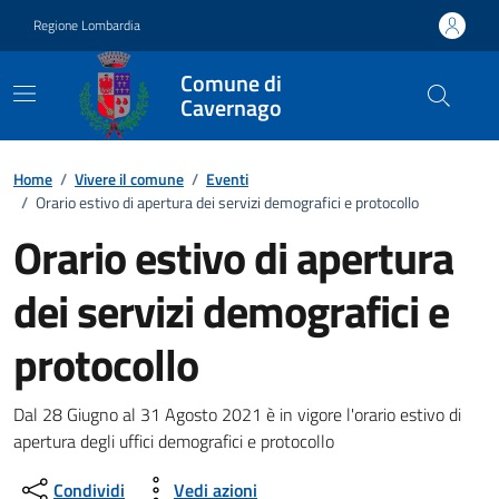
Vai ai contenuti
Vai al footer
Regione Lombardia
Comune di
Cavernago
Home
/
Vivere il comune
/
Eventi
/
Orario estivo di apertura dei servizi demografici e protocollo
Orario estivo di apertura
dei servizi demografici e
protocollo
Dettagli della notizia
Dal 28 Giugno al 31 Agosto 2021 è in vigore l'orario estivo di
apertura degli uffici demografici e protocollo
Condividi
Vedi azioni