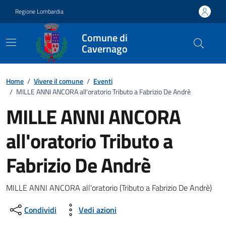
Vai ai contenuti
Vai al footer
Regione Lombardia
Comune di
Cavernago
Home
/
Vivere il comune
/
Eventi
/
MILLE ANNI ANCORA all'oratorio Tributo a Fabrizio De Andrè
MILLE ANNI ANCORA
all'oratorio Tributo a
Fabrizio De Andrè
Dettagli della notizia
MILLE ANNI ANCORA all'oratorio (Tributo a Fabrizio De Andrè)
Condividi
Vedi azioni