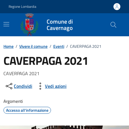
Vai ai contenuti
Vai al footer
Regione Lombardia
Comune di
Cavernago
Home
/
Vivere il comune
/
Eventi
/
CAVERPAGA 2021
CAVERPAGA 2021
Dettagli della notizia
CAVERPAGA 2021
Condividi
Vedi azioni
Argomenti
Accesso all'informazione