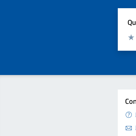
Qua
Valut
Valu
Con