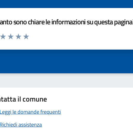
nto sono chiare le informazioni su questa pagina
a da 1 a 5 stelle la pagina
ta 1 stelle su 5
Valuta 2 stelle su 5
Valuta 3 stelle su 5
Valuta 4 stelle su 5
Valuta 5 stelle su 5
tatta il comune
Leggi le domande frequenti
Richiedi assistenza