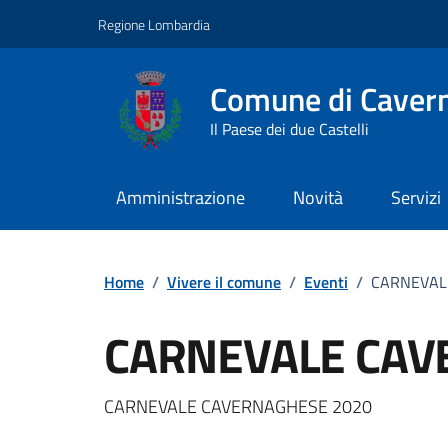
Vai ai contenuti
Vai al footer
Regione Lombardia
Comune di Caver
Il Paese dei due Castelli
Amministrazione
Novità
Servizi
Home
/
Vivere il comune
/
Eventi
/
CARNEVAL
CARNEVALE CAV
Dettagli della notizi
CARNEVALE CAVERNAGHESE 2020