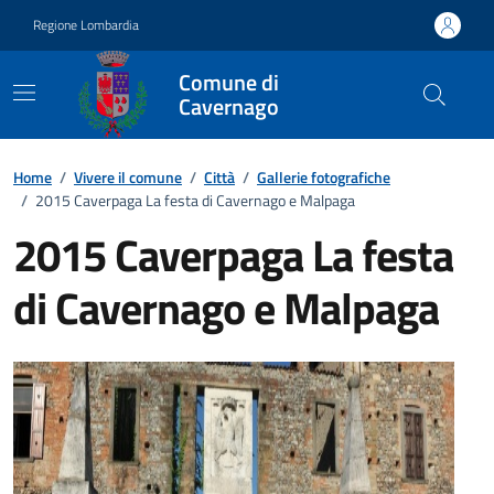
Vai ai contenuti
Vai al footer
Regione Lombardia
Comune di
Cavernago
Home
/
Vivere il comune
/
Città
/
Gallerie fotografiche
/
2015 Caverpaga La festa di Cavernago e Malpaga
2015 Caverpaga La festa
di Cavernago e Malpaga