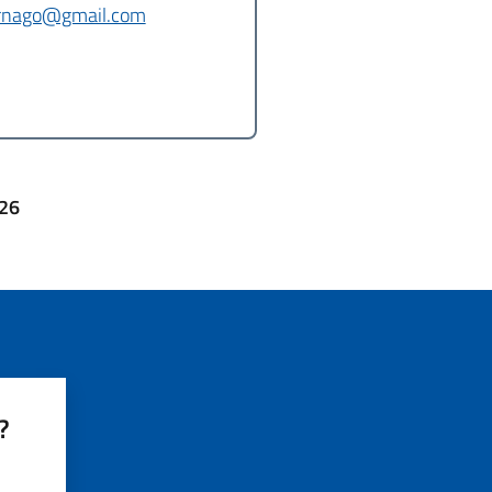
rnago@gmail.com
026
?