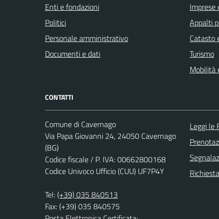
Enti e fondazioni
Imprese 
Politici
Appalti p
Personale amministrativo
Catasto e
Documenti e dati
Turismo
Mobilità 
CONTATTI
Comune di Cavernago
Leggi le
Via Papa Giovanni 24, 24050 Cavernago
Prenota
(BG)
Segnalazi
Codice fiscale / P. IVA: 00662800168
Codice Univoco Ufficio (CUU) UF7P4Y
Richiesta
Tel:
(+39) 035 840513
Fax: (+39) 035 840575
Posta Elettronica Certificata: