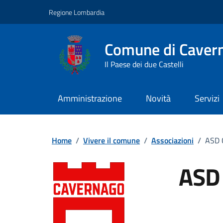
Vai ai contenuti
Vai al footer
Regione Lombardia
Comune di Caver
Il Paese dei due Castelli
Amministrazione
Novità
Servizi
Home
/
Vivere il comune
/
Associazioni
/
ASD 
ASD