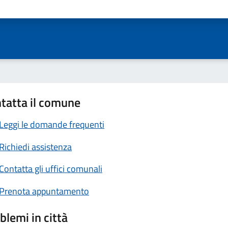
ta 1 stelle su 5
Valuta 2 stelle su 5
Valuta 3 stelle su 5
Valuta 4 stelle su 5
Valuta 5 stelle su 5
tatta il comune
Leggi le domande frequenti
Richiedi assistenza
Contatta gli uffici comunali
Prenota appuntamento
blemi in città