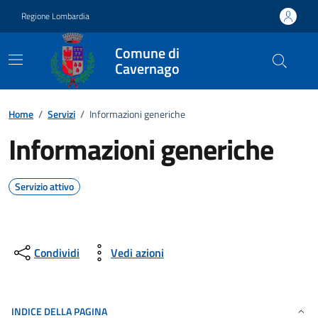
Vai ai contenuti
Vai al footer
Regione Lombardia
Comune di
Cavernago
Home
/
Servizi
/
Informazioni generiche
Informazioni generiche
Servizio attivo
Condividi
Vedi azioni
INDICE DELLA PAGINA