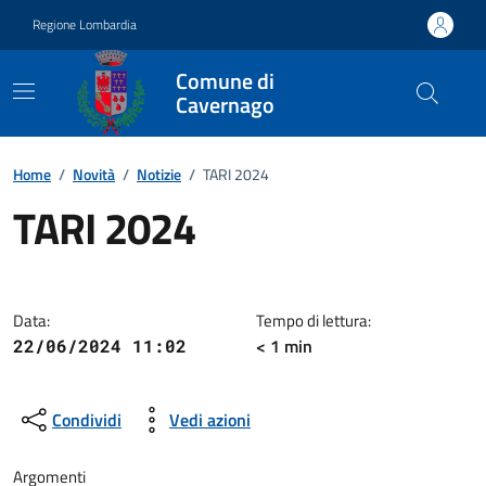
Vai ai contenuti
Vai al footer
Regione Lombardia
Comune di
Cavernago
Home
/
Novità
/
Notizie
/
TARI 2024
TARI 2024
Dettagli della notizia
Data:
Tempo di lettura:
< 1 min
22/06/2024 11:02
Condividi
Vedi azioni
Argomenti