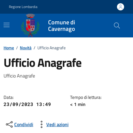
Vai ai contenuti
Vai al footer
Regione Lombardia
Comune di
Cavernago
Home
/
Novità
/
Ufficio Anagrafe
Ufficio Anagrafe
Dettagli della notizia
Ufficio Anagrafe
Data:
Tempo di lettura:
< 1 min
23/09/2023 13:49
Condividi
Vedi azioni