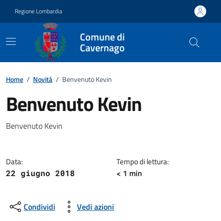
Vai ai contenuti
Vai al footer
Regione Lombardia
Comune di
Cavernago
Home
/
Novità
/
Benvenuto Kevin
Benvenuto Kevin
Dettagli della notizia
Benvenuto Kevin
Data:
Tempo di lettura:
< 1 min
22 giugno 2018
Condividi
Vedi azioni